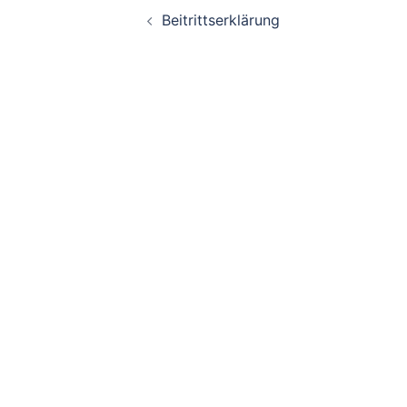
Beitragsnavigati
Beitrittserklärung